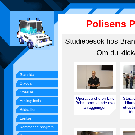
Polisens 
Studiebesök hos Bran
Om du klicka
Startsida
Stadgar
Styrelse
Operative chefen Erik
Stora 
Anslagstavla
Rahm som visade nya
bilar
anläggningen
utrustn
Bildgalleri
för
Länkar
Kommande program