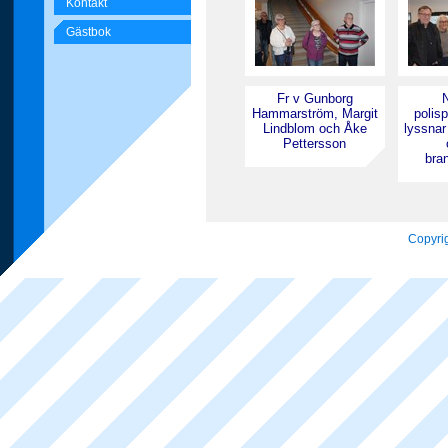
Kontakt
Gästbok
Fr v Gunborg
N
Hammarström, Margit
polis
Lindblom och Åke
lyssnar
Pettersson
bra
Copyrig