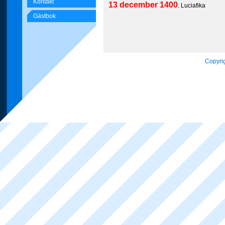
Kontakt
13 december 1400
. Luciafika
Gästbok
Copyrig