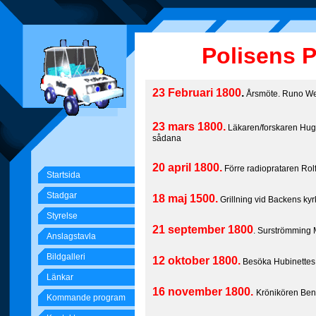
Polisens 
23 Februari 1800
.
Årsmöte. Runo Wes
23 mars 1800.
Läkaren/forskaren Hug
sådana
20 april 1800.
Förre radioprataren Rolf
Startsida
Stadgar
18 maj 1500.
Grillning vid Backens kyr
Styrelse
21 september 1800
. Surströmming
Anslagstavla
Bildgalleri
12 oktober 1800.
Besöka Hubinettes 
Länkar
16 november 1800.
Krönikören Ben
Kommande program