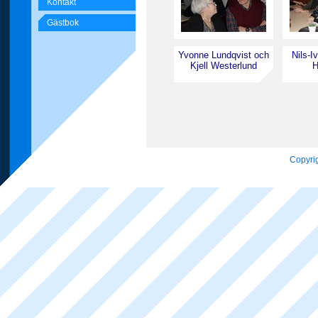
Kontakt
Gästbok
Yvonne Lundqvist och
Nils-I
Kjell Westerlund
H
Copyrig