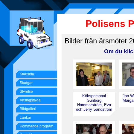
Polisens 
Bilder från årsmötet 2
Om du klic
Startsida
Stadgar
Styrelse
Kökspersonal
Jan W
Anslagstavla
Gunborg
Marga
Hammarström, Eva
Bildgalleri
och Jerry Sandström
Länkar
Kommande program