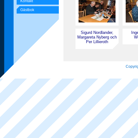
Kontakt
Gästbok
Sigurd Nordlander,
Ing
Margareta Nyberg och
We
Per Lillieroth
Copyrig