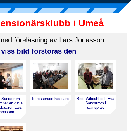
Pensionärsklubb i Umeå
med föreläsning av Lars Jonasson
viss bild förstoras den
y Sandström
Intresserade lyssnare
Berit Wikdahl och Eva
ämnar en gåva
Sandström i
öreläsaren Lars
samspråk
onasson