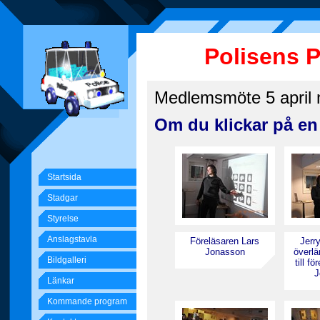
Polisens 
Medlemsmöte 5 april 
Om du klickar på en 
Startsida
Stadgar
Styrelse
Anslagstavla
Föreläsaren Lars
Jerr
Jonasson
överl
Bildgalleri
till f
J
Länkar
Kommande program