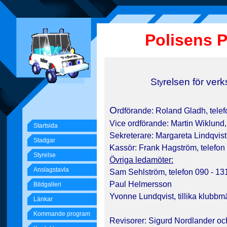
Polisens 
S
relsen för ver
ty
O
rdförande: Roland Gladh, telef
Vice ordförande:
Martin Wiklund,
Startsida
Sekreterare: Margareta Lindqvist
Stadgar
Kassör: Frank Hagström, telefon 
Styrelse
Övriga ledamöter:
Anslagstavla
Sam Sehlström, telefon 090 - 131
Paul Helmersson
Bildgalleri
Yvonne Lundqvist, tillika klubbm
Länkar
Kommande program
Revisorer: Sigurd Nordlander oc