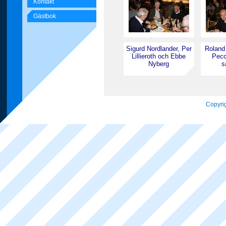
Kontakt
Gästbok
Sigurd Nordlander, Per
Roland
Lillieroth och Ebbe
Pecc
Nyberg
s
Copyrig