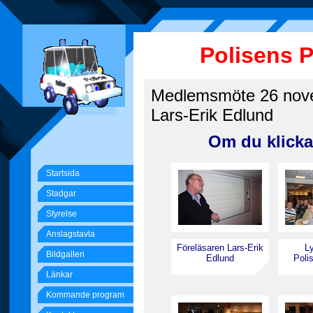
Polisens 
Medlemsmöte 26 nove
Lars-Erik Edlund
Om du klickar
Startsida
Stadgar
Styrelse
Anslagstavla
Föreläsaren Lars-Erik
L
Bildgalleri
Edlund
Poli
Länkar
Kommande program